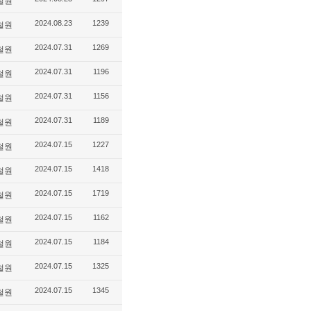
철원
철원
2024.08.23
1239
철원
2024.07.31
1269
철원
2024.07.31
1196
철원
2024.07.31
1156
철원
2024.07.31
1189
철원
2024.07.15
1227
철원
2024.07.15
1418
철원
2024.07.15
1719
철원
2024.07.15
1162
철원
2024.07.15
1184
철원
2024.07.15
1325
철원
2024.07.15
1345