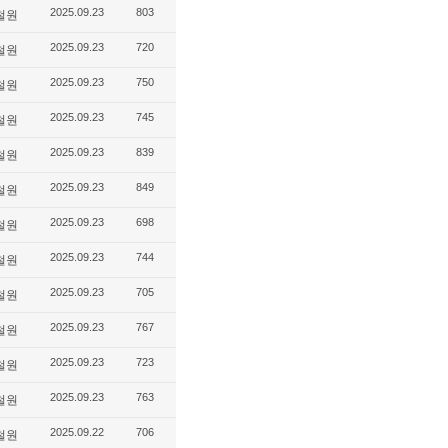
철원
2025.09.23
803
철원
2025.09.23
720
철원
2025.09.23
750
철원
2025.09.23
745
철원
2025.09.23
839
철원
2025.09.23
849
철원
2025.09.23
698
철원
2025.09.23
744
철원
2025.09.23
705
철원
2025.09.23
767
철원
2025.09.23
723
철원
2025.09.23
763
철원
2025.09.22
706