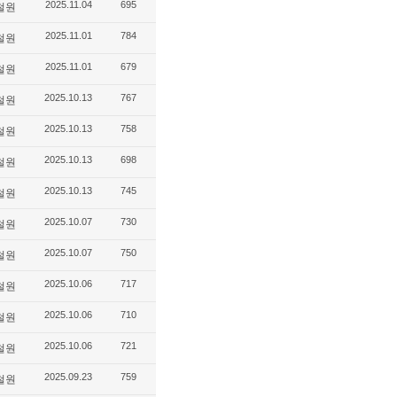
철원
2025.11.04
695
철원
2025.11.01
784
철원
2025.11.01
679
철원
2025.10.13
767
철원
2025.10.13
758
철원
2025.10.13
698
철원
2025.10.13
745
철원
2025.10.07
730
철원
2025.10.07
750
철원
2025.10.06
717
철원
2025.10.06
710
철원
2025.10.06
721
철원
2025.09.23
759