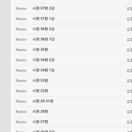
시편 37편 2강
Notice
김
시편 37편 1강
Notice
김
시편 36편 2강
Notice
김
시편 36편 1강
Notice
김
시편 35편
Notice
김
시편 34편 2강
Notice
김
시편 34편 1강
Notice
김
시편 33편
Notice
김
시편 32편
Notice
김
시편 29-31편
Notice
김
시편 28편
Notice
김
시편 27편
Notice
김
시편 26편 2강