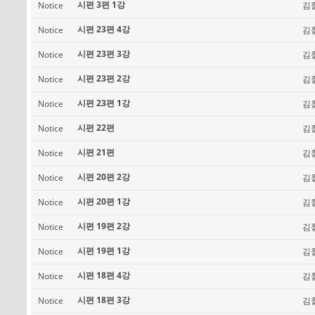
시편 3편 1강
Notice
김
시편 23편 4강
Notice
김
시편 23편 3강
Notice
김
시편 23편 2강
Notice
김
시편 23편 1강
Notice
김
시편 22편
Notice
김
시편 21편
Notice
김
시편 20편 2강
Notice
김
시편 20편 1강
Notice
김
시편 19편 2강
Notice
김
시편 19편 1강
Notice
김
시편 18편 4강
Notice
김
시편 18편 3강
Notice
김