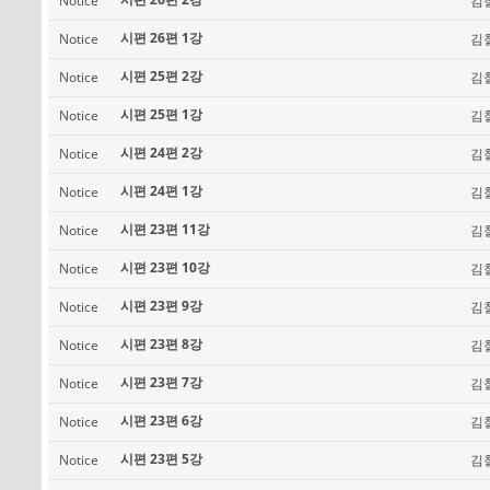
Notice
김
시편 26편 1강
Notice
김
시편 25편 2강
Notice
김
시편 25편 1강
Notice
김
시편 24편 2강
Notice
김
시편 24편 1강
Notice
김
시편 23편 11강
Notice
김
시편 23편 10강
Notice
김
시편 23편 9강
Notice
김
시편 23편 8강
Notice
김
시편 23편 7강
Notice
김
시편 23편 6강
Notice
김
시편 23편 5강
Notice
김