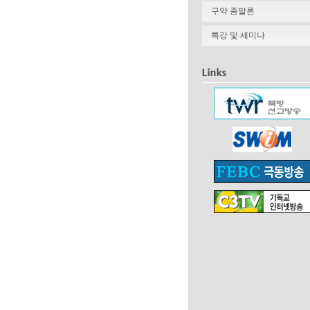
구약 종말론
특강 및 세미나