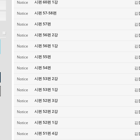
시편 60편 1강
Notice
김
시편 57-58편
Notice
김
시편 57편
Notice
김
시편 56편 2강
Notice
김
시편 56편 1강
Notice
김
시편 55편
Notice
김
시편 54편
Notice
김
시편 53편 2강
Notice
김
시편 53편 1강
Notice
김
시편 52편 3강
Notice
김
시편 52편 2강
Notice
김
시편 52편 1강
Notice
김
시편 51편 4강
Notice
김