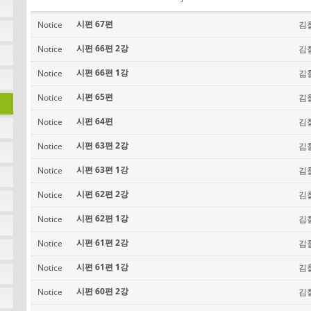
시편 67편
Notice
김
시편 66편 2강
Notice
김
시편 66편 1강
Notice
김
시편 65편
Notice
김
시편 64편
Notice
김
시편 63편 2강
Notice
김
시편 63편 1강
Notice
김
시편 62편 2강
Notice
김
시편 62편 1강
Notice
김
시편 61편 2강
Notice
김
시편 61편 1강
Notice
김
시편 60편 2강
Notice
김