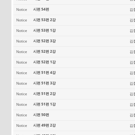
시편 54편
Notice
김
시편 53편 2강
Notice
김
시편 53편 1강
Notice
김
시편 52편 3강
Notice
김
시편 52편 2강
Notice
김
시편 52편 1강
Notice
김
시편 51편 4강
Notice
김
시편 51편 3강
Notice
김
시편 51편 2강
Notice
김
시편 51편 1강
Notice
김
시편 50편
Notice
김
시편 49편 2강
Notice
김