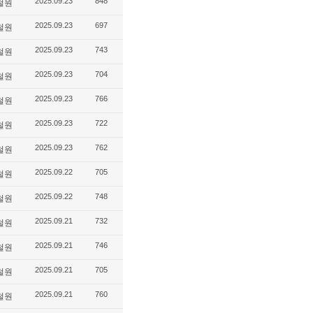
철원
2025.09.23
848
철원
2025.09.23
697
철원
2025.09.23
743
철원
2025.09.23
704
철원
2025.09.23
766
철원
2025.09.23
722
철원
2025.09.23
762
철원
2025.09.22
705
철원
2025.09.22
748
철원
2025.09.21
732
철원
2025.09.21
746
철원
2025.09.21
705
철원
2025.09.21
760