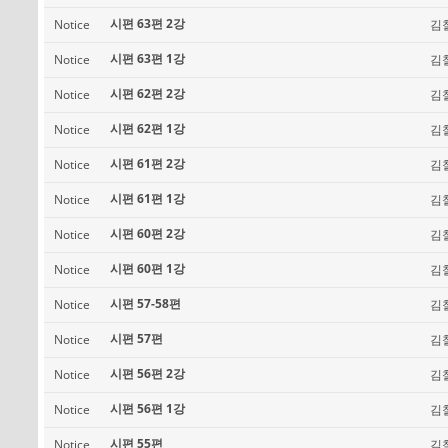
시편 63편 2강
Notice
김
시편 63편 1강
Notice
김
시편 62편 2강
Notice
김
시편 62편 1강
Notice
김
시편 61편 2강
Notice
김
시편 61편 1강
Notice
김
시편 60편 2강
Notice
김
시편 60편 1강
Notice
김
시편 57-58편
Notice
김
시편 57편
Notice
김
시편 56편 2강
Notice
김
시편 56편 1강
Notice
김
시편 55편
Notice
김