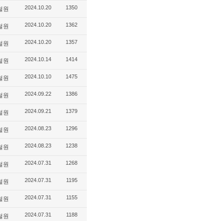
철원
2024.10.20
1350
철원
2024.10.20
1362
철원
2024.10.20
1357
철원
2024.10.14
1414
철원
2024.10.10
1475
철원
2024.09.22
1386
철원
2024.09.21
1379
철원
2024.08.23
1296
철원
2024.08.23
1238
철원
2024.07.31
1268
철원
2024.07.31
1195
철원
2024.07.31
1155
철원
2024.07.31
1188