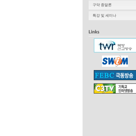
구약 종말론
특강 및 세미나