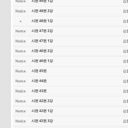
시편 49편 1강
Notice
김
시편 48편 2강
Notice
김
시편 48편 1강
»
김
시편 47편 2강
Notice
김
시편 47편 1강
Notice
김
시편 46편 2강
Notice
김
시편 46편 1강
Notice
김
시편 45편
Notice
김
시편 44편
Notice
김
시편 43편
Notice
김
시편 42편 2강
Notice
김
시편 42편 1강
Notice
김
시편 42편 3강
Notice
김