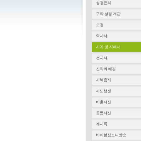
성경윤리
구약 성경 개관
오경
역사서
시가 및 지혜서
선지서
신약의 배경
사복음서
사도행전
바울서신
공동서신
계시록
바이블심포니방송