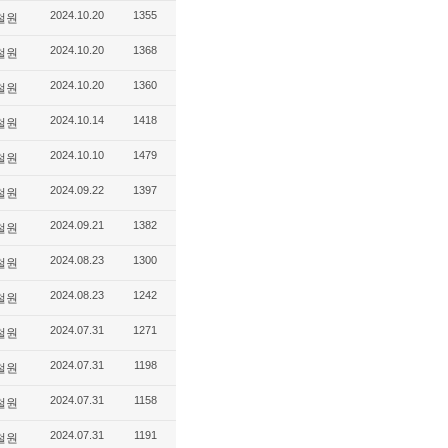
철원
2024.10.20
1355
철원
2024.10.20
1368
철원
2024.10.20
1360
철원
2024.10.14
1418
철원
2024.10.10
1479
철원
2024.09.22
1397
철원
2024.09.21
1382
철원
2024.08.23
1300
철원
2024.08.23
1242
철원
2024.07.31
1271
철원
2024.07.31
1198
철원
2024.07.31
1158
철원
2024.07.31
1191